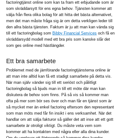
factoringtjänst online som kan ta fram ett erbjudande som är
som skräddarsytt för ens egna behov. Tjänsten kommer att
välja från flera olika bolag för att hitta det bästa alternativet,
men det man måste fråga sig är om detta verkligen leder till
den allra bästa tjänsten. Faktum är ju att man kan vända sig
till ett factoringbolag som
Bibby Financial Services
och få en
skräddarsydd modell med ett bra pris som kanske slår det
som ges online med hästlängder.
Ett bra samarbete
Problemet med de jämförande factoringtjänsterna online är
att man inte alltid kan få ett stadigt samarbete på detta vis.
När man själv vänder sig till ett seriöst och pålitligt
factoringbolag så bjuds man in till ett möte där man kan
diskutera de behov som finns. På så vis så kommer man
ofta på mer som bör ses över och man får en tjänst som är
så mycket mer än enkel factoring eftersom den representant
som man möts med får fin insikt i ens verksamhet. När det
handlar om att sälja fakturor så gäller det att inse att ett gott
samarbete är otroligt viktigt. Du måste veta vem som
kommer att ha kontakten med några eller alla dina kunder.
Om du upplever ett förtroende så kommer dina kunder