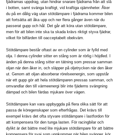
fjädrarnas uppdrag, utan hindrar snarare fjädrarna från att slå
i botten, samt svänga kraftigt, vid kraftiga ojämnheter. Åker
du på en dålig väg utan stötdämpare i fjädrarna kommer bilen
att fortsätta att åka upp och ner flera gånger även när du
passerat gupp och hål. Det går att köra utan stötdämpare,
men för att bilen inte ska ta skada krävs riktigt styva fjädrar,
vilket för bilfärden till oacceptabelt obekväm.
Stötdämpare består oftast av en cylinder som är fylld med
olja. I denna cylinder sitter en stång som är rörlig i höjdled. I
änden på denna stång sitter en tätning som pressar samman
oljan när den åker in, och släpper på oljetrycken när den åker
ut. Genom att oljan absorberar rörelseenergin, som uppstår
när ett gupp gör att hela stötdämparen pressas samman, och
omvandlar den till värmeenergi blir inte fjäderns svängning
dämpad och bilen färdas mjukare över vägen.
Stötdämpare kan vara uppbyggda på flera olika sätt för att
passa de köregenskaper som efterfrågas. Det krävs till
exempel krävs det ofta styvare stötdämpare i lastfordon för
att kompensera för den tunga lasten. För racingbilar och
dylikt är det bättre med lite mjukare stötdämpare för att bättre
kompensera för svaj som uppkommer när bilen svänger, kör