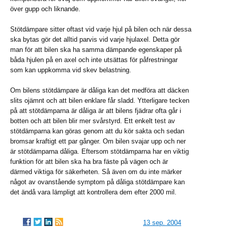
över gupp och liknande.
Stötdämpare sitter oftast vid varje hjul på bilen och när dessa
ska bytas gör det alltid parvis vid varje hjulaxel. Detta gör
man för att bilen ska ha samma dämpande egenskaper på
båda hjulen på en axel och inte utsättas för påfrestningar
som kan uppkomma vid skev belastning.
Om bilens stötdämpare är dåliga kan det medföra att däcken
slits ojämnt och att bilen enklare får sladd. Ytterligare tecken
på att stötdämparna är dåliga är att bilens fjädrar ofta går i
botten och att bilen blir mer svårstyrd. Ett enkelt test av
stötdämparna kan göras genom att du kör sakta och sedan
bromsar kraftigt ett par gånger. Om bilen svajar upp och ner
är stötdämparna dåliga. Eftersom stötdämparna har en viktig
funktion för att bilen ska ha bra fäste på vägen och är
därmed viktiga för säkerheten. Så även om du inte märker
något av ovanstående symptom på dåliga stötdämpare kan
det ändå vara lämpligt att kontrollera dem efter 2000 mil.
13 sep. 2004